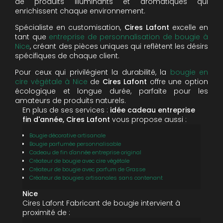
de produits illuminants et aromatiques qui
enrichissent chaque environnement.
Spécialiste en customisation,
Cires Lafont
excelle en
tant que
entreprise de personnalisation de bougie à
Nice
, créant des pièces uniques qui reflètent les désirs
spécifiques de chaque client.
Pour ceux qui privilégient la durabilité, la
bougie en
cire végétale à Nice
de
Cires Lafont
offre une option
écologique et longue durée, parfaite pour les
amateurs de produits naturels.
En plus de ses services :
idée cadeau entreprise
fin d'année, Cires Lafont
vous propose aussi :
Bougie décorative artisanale
Bougie parfumée personnalisable
Cadeau de fin d'année entreprise original
Créateur de bougie avec cire végétale
Créateur de bougie avec parfum de Grasse
Créateur de bougies artisanales sans contenant
Nice
Cires Lafont Fabricant de bougie intervient à
proximité de :