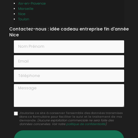
Aix-en-Provence
Marseille
Nice
Toulon
Contactez-nous : idée cadeau entreprise fin d'année
Nice
Nom Prénom
Email
Téléphone
Message
J'autorise ce site à conserver l'ensemble des données transmises
dans ce formulaire pour faciliter le suivi et le traitement de ma
demande.
(Aucune exploitation commerciale ne sera faite des
données concervées. Voir notre
politique de confidentialité
)