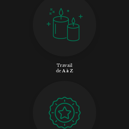
Travail
de
A à Z