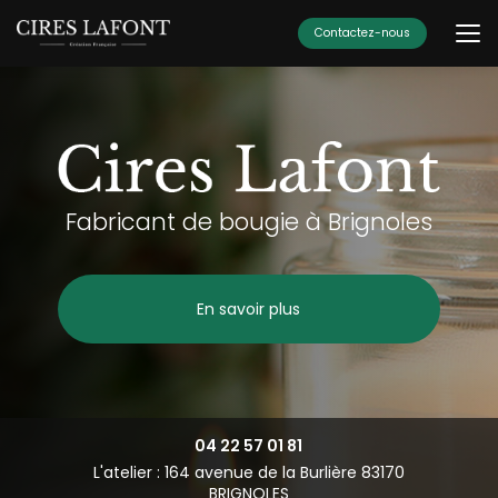
Aller
au
Contactez-nous
contenu
principal
Fabricant de bougie à Brignoles
En savoir plus
04 22 57 01 81
L'atelier : 164 avenue de la Burlière 83170
BRIGNOLES