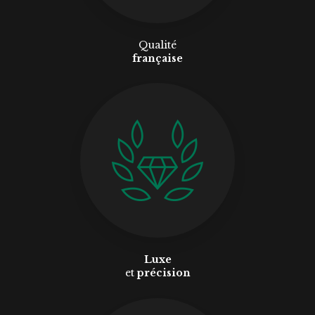
Qualité
française
Luxe
et
précision