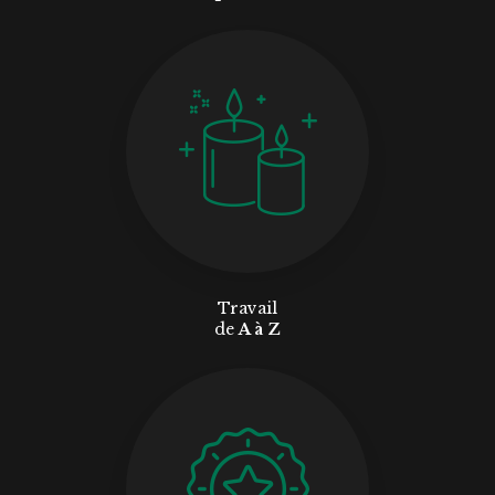
Travail
de
A à Z