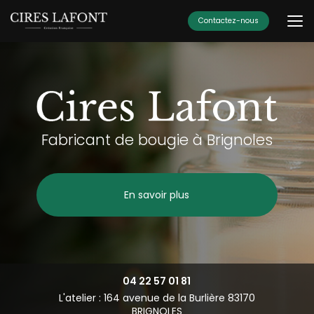
Aller
au
Contactez-nous
contenu
principal
Fabricant de bougie à Brignoles
En savoir plus
04 22 57 01 81
L'atelier : 164 avenue de la Burlière 83170
BRIGNOLES