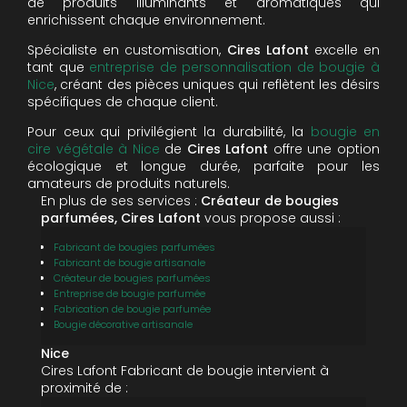
de produits illuminants et aromatiques qui
enrichissent chaque environnement.
Spécialiste en customisation,
Cires Lafont
excelle en
tant que
entreprise de personnalisation de bougie à
Nice
, créant des pièces uniques qui reflètent les désirs
spécifiques de chaque client.
Pour ceux qui privilégient la durabilité, la
bougie en
cire végétale à Nice
de
Cires Lafont
offre une option
écologique et longue durée, parfaite pour les
amateurs de produits naturels.
En plus de ses services :
Créateur de bougies
parfumées, Cires Lafont
vous propose aussi :
Fabricant de bougies parfumées
Fabricant de bougie artisanale
Créateur de bougies parfumées
Entreprise de bougie parfumée
Fabrication de bougie parfumée
Bougie décorative artisanale
Nice
Cires Lafont Fabricant de bougie intervient à
proximité de :