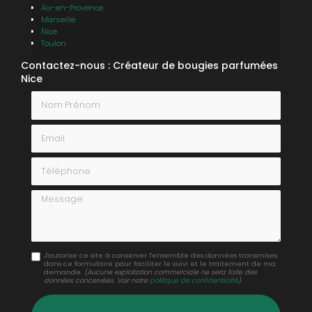
Aix-en-Provence
Marseille
Nice
Toulon
Contactez-nous : Créateur de bougies parfumées
Nice
Nom Prénom
Email
Téléphone
Message
J'autorise ce site à conserver l'ensemble des données transmises
dans ce formulaire pour faciliter le suivi et le traitement de ma
demande.
(Aucune exploitation commerciale ne sera faite des
données concervées. Voir notre
politique de confidentialité
)