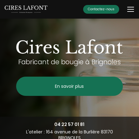
Aller
au
Contactez-nous
contenu
principal
Fabricant de bougie à Brignoles
En savoir plus
04 22 57 01 81
L'atelier : 164 avenue de la Burlière 83170
BRIGNOLES