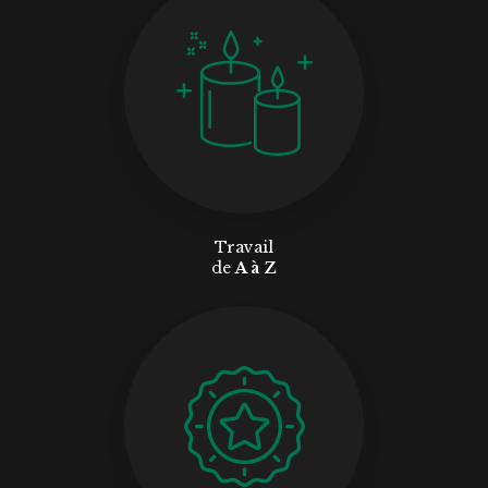
Travail
de
A à Z