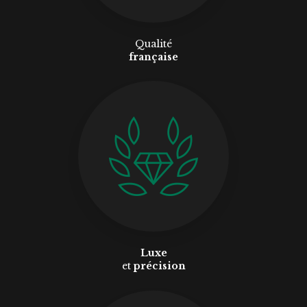
Qualité
française
Luxe
et
précision