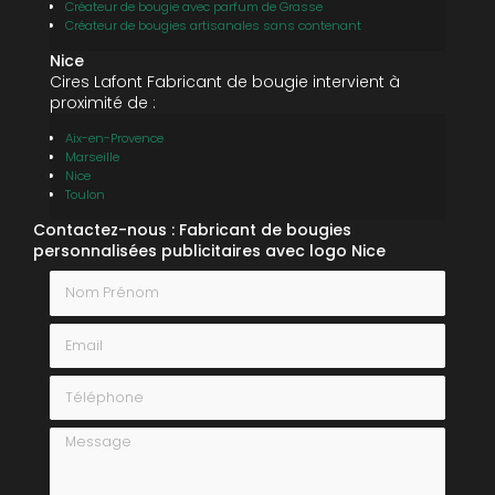
Créateur de bougie avec parfum de Grasse
Créateur de bougies artisanales sans contenant
Nice
Cires Lafont Fabricant de bougie intervient à
proximité de :
Aix-en-Provence
Marseille
Nice
Toulon
Contactez-nous : Fabricant de bougies
personnalisées publicitaires avec logo Nice
Nom Prénom
Email
Téléphone
Message