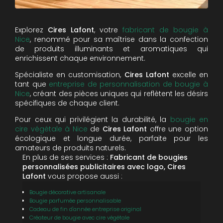
Explorez
Cires Lafont
, votre
fabricant de bougie à
Nice
, renommé pour sa maîtrise dans la confection
de produits illuminants et aromatiques qui
enrichissent chaque environnement.
Spécialiste en customisation,
Cires Lafont
excelle en
tant que
entreprise de personnalisation de bougie à
Nice
, créant des pièces uniques qui reflètent les désirs
spécifiques de chaque client.
Pour ceux qui privilégient la durabilité, la
bougie en
cire végétale à Nice
de
Cires Lafont
offre une option
écologique et longue durée, parfaite pour les
amateurs de produits naturels.
En plus de ses services :
Fabricant de bougies
personnalisées publicitaires avec logo, Cires
Lafont
vous propose aussi :
Bougie décorative artisanale
Bougie parfumée personnalisable
Cadeau de fin d'année entreprise original
Créateur de bougie avec cire végétale