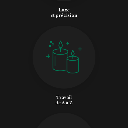
Luxe
et
précision
Travail
de
A à Z