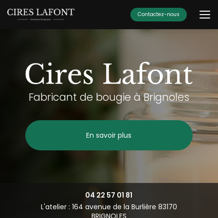
Aller
au
Contactez-nous
contenu
principal
Fabricant de bougie à Brignoles
En savoir plus
04 22 57 01 81
L'atelier : 164 avenue de la Burlière 83170
BRIGNOLES