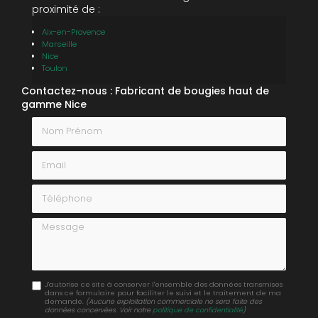
proximité de :
Aix-en-Provence
Marseille
Nice
Toulon
Contactez-nous : Fabricant de bougies haut de
gamme Nice
Nom Prénom
Email
Téléphone
Message
J'autorise ce site à conserver l'ensemble des données transmises
dans ce formulaire pour faciliter le suivi et le traitement de ma
demande.
(Aucune exploitation commerciale ne sera faite des
données concervées. Voir notre
politique de confidentialité
)