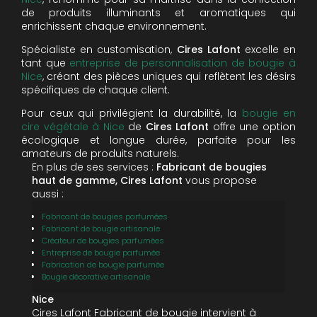
de produits illuminants et aromatiques qui
enrichissent chaque environnement.
Spécialiste en customisation,
Cires Lafont
excelle en
tant que
entreprise de personnalisation de bougie à
Nice
, créant des pièces uniques qui reflètent les désirs
spécifiques de chaque client.
Pour ceux qui privilégient la durabilité, la
bougie en
cire végétale à Nice
de
Cires Lafont
offre une option
écologique et longue durée, parfaite pour les
amateurs de produits naturels.
En plus de ses services :
Fabricant de bougies
haut de gamme, Cires Lafont
vous propose
aussi :
Fabricant de bougies parfumées
Fabricant de bougie artisanale
Créateur de bougies parfumées
Entreprise de bougie parfumée
Fabrication de bougie parfumée
Bougie décorative artisanale
Nice
Cires Lafont Fabricant de bougie intervient à