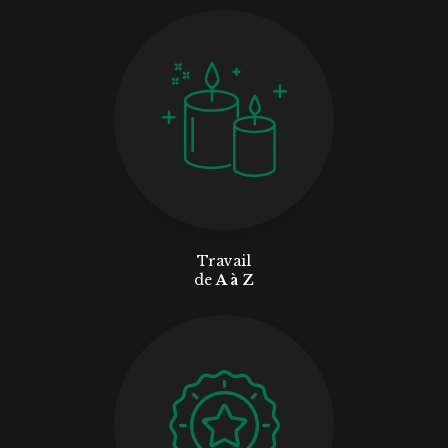
Travail
de
A à Z