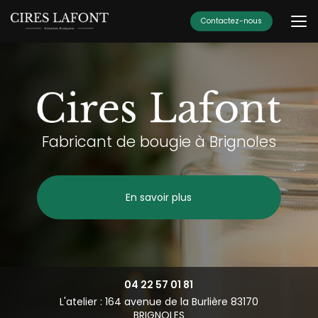
Aller
au
Contactez-nous
contenu
principal
Fabricant de bougie à Brignoles
En savoir plus
04 22 57 01 81
L'atelier : 164 avenue de la Burlière 83170
BRIGNOLES