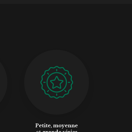
Petite, moyenne
et
grande séries