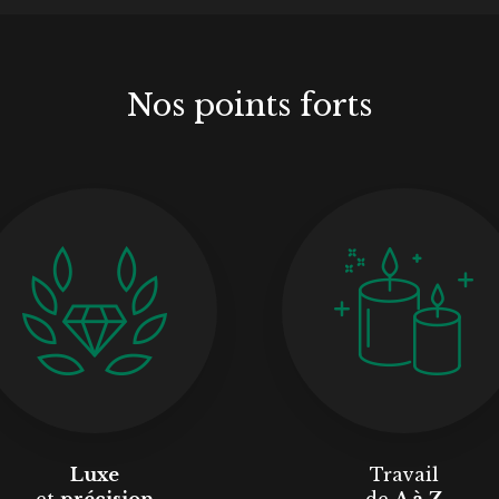
Nos points forts
Luxe
Travail
et
précision
de
A à Z