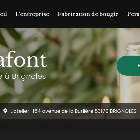
rincipale
eil
L'entreprise
Fabrication de bougie
Pers
E
 à Brignoles
L'atelier : 164 avenue de la Burlière 83170 BRIGNOLES
écorative artisanale Aix-en-Provence