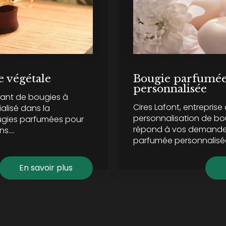
e végétale
Bougie parfumé
personnalisée
icant de bougies à
Cires Lafont, entreprise
ialisé dans la
personnalisation de bou
ugies parfumées pour
répond à vos demande
s....
parfumée personnalisée.
En savoir plus