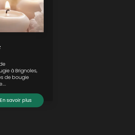
e
 de
gie à Brignoles,
s de bougie
...
En savoir plus