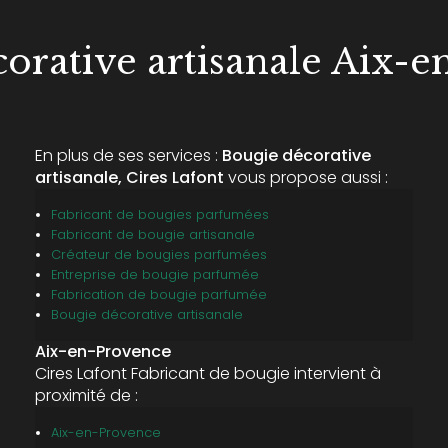
orative artisanale Aix-
En plus de ses services :
Bougie décorative
artisanale, Cires Lafont
vous propose aussi :
Fabricant de bougies parfumées
Fabricant de bougie artisanale
Créateur de bougies parfumées
Entreprise de bougie parfumée
Fabrication de bougie parfumée
Bougie décorative artisanale
Aix-en-Provence
Cires Lafont Fabricant de bougie intervient à
proximité de :
Aix-en-Provence